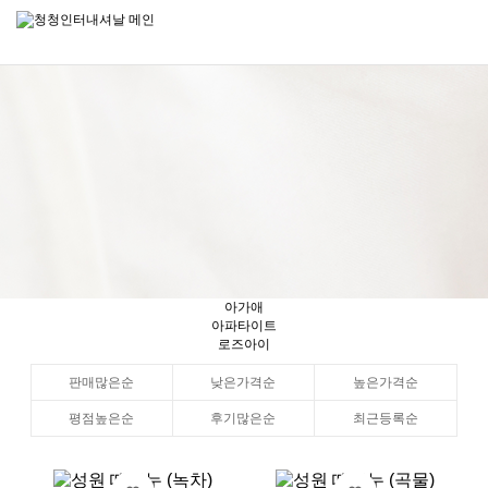
아가애
아파타이트
로즈아이
판매많은순
낮은가격순
높은가격순
평점높은순
후기많은순
최근등록순