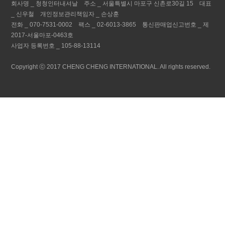
회사명 _
청청인터내셔날
주소 _
서울특별시 마포구 신촌로30길 15
대표
_
신우철
개인정보관리책임자 _
손상훈
전화 _
070-7531-0002
팩스 _
02-6013-3865
통신판매업신고번호 _
제
2017-서울마포-0463호
사업자 등록번호 _
105-88-13114
Copyright ⓒ 2017 CHENG CHENG INTERNATIONAL. All rights reserved.