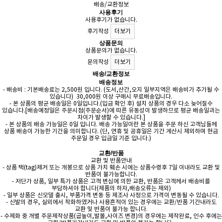
배송/교환정보
사용후기
사용후기가 없습니다.
후기작성
더보기
상품문의
상품문의가 없습니다.
문의작성
더보기
배송/교환정보
배송정보
- 배송비 : 기본배송료는 2,500원 입니다. (도서,산간,오지 일부지역은 배송비가 추가될 수
있습니다) 30,000원 이상 구매시 무료배송입니다.
- 본 상품의 평균 배송일은 0일입니다.(입금 확인 후) 설치 상품의 경우 다소 늦어질수
있습니다.[배송예정일은 주문시점(주문순서)에 따른 유동성이 발생하므로 평균 배송일과는
차이가 발생할 수 있습니다.]
- 본 상품의 배송 가능일은 0일 입니다. 배송 가능일이란 본 상품을 주문 하신 고객님들께
상품 배송이 가능한 기간을 의미합니다. (단, 연휴 및 공휴일은 기간 계산시 제외하며 현금
주문일 경우 입금일 기준 입니다.)
교환/반품
교환 및 반품안내
- 상품 택(tag)제거 또는 개봉으로 상품 가치 훼손 시에는 상품수령후 7일 이내라도 교환 및
반품이 불가능합니다.
- 저단가 상품, 일부 특가 상품은 고객 변심에 의한 교환, 반품은 고객께서 배송비를
부담하셔야 합니다(제품의 하자,배송오류는 제외)
- 일부 상품은 신모델 출시, 부품가격 변동 등 제조사 사정으로 가격이 변동될 수 있습니다.
- 신발의 경우, 실외에서 착화하였거나 사용흔적이 있는 경우에는 교환/반품 기간내라도
교환 및 반품이 불가능 합니다.
- 수제화 중 개별 주문제작상품(굽높이,발볼,사이즈 변경)의 경우에는 제작완료, 인수 후에는