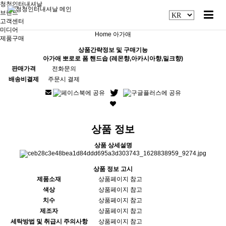
청청인터내셔날
브랜드
고객센터
미디어
Home
아가애
제품구매
상품간략정보 및 구매기능
아가애 뽀로로 폼 핸드솝 (레몬향,아카시아향,밀크향)
판매가격
전화문의
배송비결제
주문시 결제
상품 정보
상품 상세설명
상품 정보 고시
제품소재
상품페이지 참고
색상
상품페이지 참고
치수
상품페이지 참고
제조자
상품페이지 참고
세탁방법 및 취급시 주의사항
상품페이지 참고