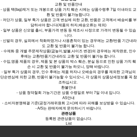
교환 및 반품안내
- 상품 택(tag)제거 또는 개봉으로 상품 가치 훼손 시에는 상품수령후 7일 이내라도 교
환 및 반품이 불가능합니다.
- 저단가 상품, 일부 특가 상품은 고객 변심에 의한 교환, 반품은 고객께서 배송비를 부
담하셔야 합니다(제품의 하자,배송오류는 제외)
- 일부 상품은 신모델 출시, 부품가격 변동 등 제조사 사정으로 가격이 변동될 수 있습
니다.
- 신발의 경우, 실외에서 착화하였거나 사용흔적이 있는 경우에는 교환/반품 기간내라
도 교환 및 반품이 불가능 합니다.
- 수제화 중 개별 주문제작상품(굽높이,발볼,사이즈 변경)의 경우에는 제작완료, 인수
후에는 교환/반품기간내라도 교환 및 반품이 불가능 합니다.
- 수입,명품 제품의 경우, 제품 및 본 상품의 박스 훼손, 분실 등으로 인한 상품 가치 훼
손 시 교환 및 반품이 불가능 하오니, 양해 바랍니다.
- 일부 특가 상품의 경우, 인수 후에는 제품 하자나 오배송의 경우를 제외한 고객님의
단순변심에 의한 교환, 반품이 불가능할 수 있사오니, 각 상품의 상품상세정보를 꼭 참
조하십시오.
환불안내
- 상품 청약철회 가능기간은 상품 수령일로 부터 7일 이내 입니다.
AS안내
- 소비자분쟁해결 기준(공정거래위원회 고시)에 따라 피해를 보상받을 수 있습니다.
- A/S는 판매자에게 문의하시기 바랍니다.
관련상품
등록된 관련상품이 없습니다.
List