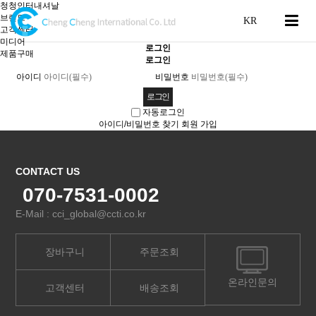
청청인터내셔날
브랜드
고객센터
미디어
로그인
제품구매
로그인
아이디
비밀번호
자동로그인
아이디/비밀번호 찾기
회원 가입
CONTACT US
070-7531-0002
E-Mail : cci_global@ccti.co.kr
장바구니
주문조회
온라인문의
고객센터
배송조회