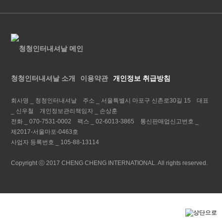
청청인터내셔날 소개
이용약관
개인정보 취급방침
회사명 _
청청인터내셔날
주소 _
서울특별시 마포구 신촌로30길 15
대표
_
신우철
개인정보관리책임자 _
손상훈
전화 _
070-7531-0002
팩스 _
02-6013-3865
통신판매업신고번호 _
제2017-서울마포-0463호
사업자 등록번호 _
105-88-13114
Copyright ⓒ 2017 CHENG CHENG INTERNATIONAL. All rights reserved.