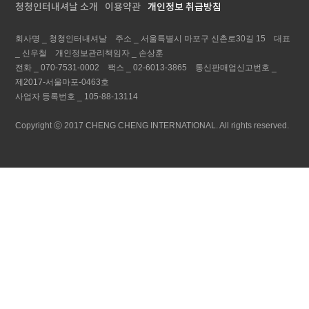
청청인터내셔날 소개
이용약관
개인정보 취급방침
회사명 _
청청인터내셔날
주소 _
서울특별시 마포구 신촌로30길 15
대표
_
신우철
개인정보관리책임자 _
손상훈
전화 _
070-7531-0002
팩스 _
02-6013-3865
통신판매업신고번호 _
제2017-서울마포-0463호
사업자 등록번호 _
105-88-13114
Copyright ⓒ 2017 CHENG CHENG INTERNATIONAL. All rights reserved.