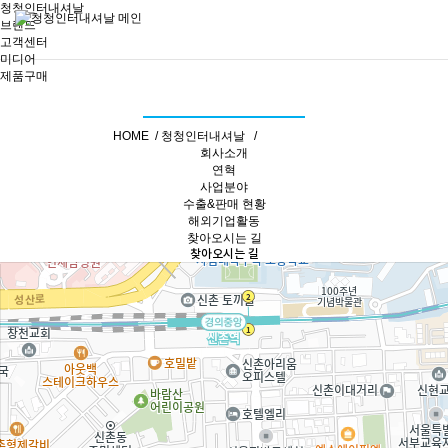
청청인터내셔날
브랜드
고객센터
미디어
제품구매
찾아오시는 길
HOME /
청청인터내셔날 /
찾아오시는 길
회사소개
연혁
사업분야
수출&판매 현황
해외기업활동
찾아오시는 길
찾아오시는 길