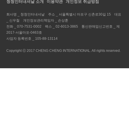
청청인터내셔날 소개
이용약관
개인정보 취급방침
회사명 _
청청인터내셔날
주소 _
서울특별시 마포구 신촌로30길 15
대표
_
신우철
개인정보관리책임자 _
손상훈
전화 _
070-7531-0002
팩스 _
02-6013-3865
통신판매업신고번호 _
제
2017-서울마포-0463호
사업자 등록번호 _
105-88-13114
Copyright ⓒ 2017 CHENG CHENG INTERNATIONAL. All rights reserved.