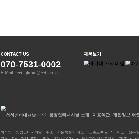
CONTACT US
제품보기
070-7531-0002
E-Mail : cci_global@ccti.co.kr
청청인터내셔날 소개
이용약관
개인정보 취
회사명 _
청청인터내셔날
주소 _
서울특별시 마포구 신촌로30길 15
대표 _
신우
전화 _
070-7531-0002
팩스 _
02-6013-3865
통신판매업신고번호 _
제2017-서