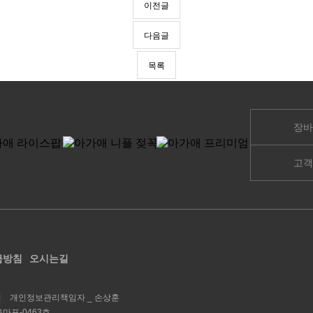
이전글
다음글
목록
장바
고객
급방침
오시는길
철
개인정보관리책임자 _
손상훈
울마포-0463호