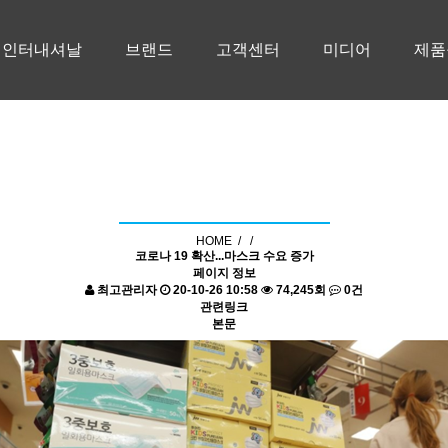
청인터내셔날
브랜드
고객센터
미디어
제품
기사 자료실
HOME /
/
코로나 19 확산...마스크 수요 증가
페이지 정보
최고관리자
20-10-26 10:58
74,245회
0건
관련링크
본문