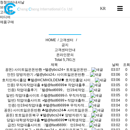
청청인터내셔날
브랜드
고객센터
미디어
제품구매
공지사항
HOME /
고객센터 /
공지
공지
고객센터안내
온라인문의
Total
5,781건
제목
날짜
조회
꽁돈) 사이트잃은돈반환 +텔@ybcs24+ 토토잃은돈반…
03:07
0
안전) 양방자판기 ♪텔@ybcs24♪ 사이트잃은돈반환 …
03:06
0
03:06
0
호치민캐시홀덤 ☀텔@HCMHOLDEM☀ 호치민홀덤 사이…
인증) 무직자작업대출 ➕텔@fast6699➕ 작업대출후…
03:05
0
인증) 작업대출후기 「텔@fast6699」 만19세작업…
03:05
0
03:05
0
일번) 작업대출사이트 ⁂텔@fast6699⁂ 무직자작업…
일번) 작업대출사이트 ◑텔@fast6699◑ 작업대출하…
03:04
0
인증) 만19세작업대출 ✲텔@fast6699✲ 무직자작…
03:04
0
꽁돈) 사이트잃은돈반환 ☘텔@ybcs24☘ 사이트잃은돈…
03:04
0
꽁돈) 토토잃은돈복구 ❦텔@ybcs24❦ 양방자판기 잃…
03:03
0
당일) 대학생작업대출 ❤텔@fast6699❤ 대학생작업…
03:03
0
급전) 작업대출사이트 〈텔@fast6699〉 만19세작…
03:02
0