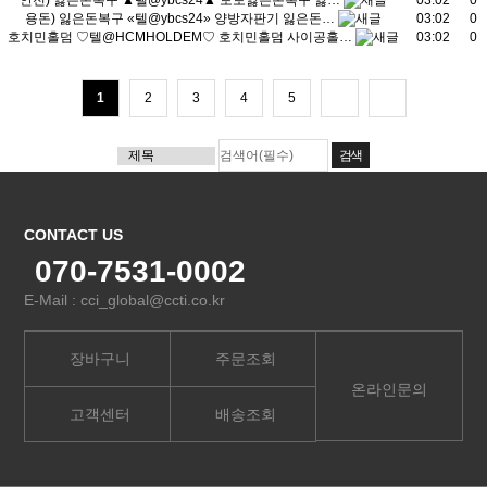
안전) 잃은돈복구 ▲텔@ybcs24▲ 토토잃은돈복구 잃…
03:02
0
용돈) 잃은돈복구 «텔@ybcs24» 양방자판기 잃은돈…
03:02
0
호치민홀덤 ♡텔@HCMHOLDEM♡ 호치민홀덤 사이공홀…
03:02
0
1
2
3
4
5
CONTACT US
070-7531-0002
E-Mail : cci_global@ccti.co.kr
장바구니
주문조회
온라인문의
고객센터
배송조회